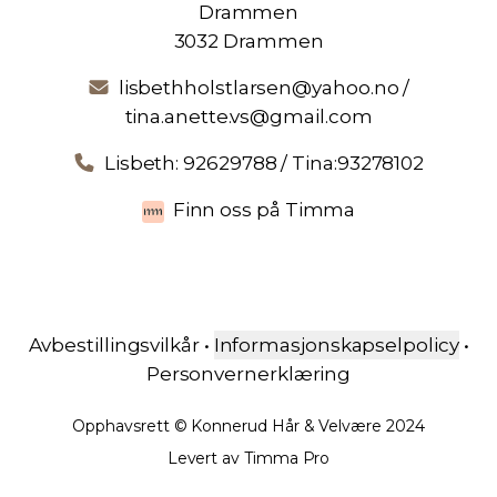
Drammen
3032 Drammen
lisbethholstlarsen@yahoo.no /
tina.anette.vs@gmail.com
Lisbeth: 92629788 / Tina:93278102
Finn oss på Timma
Avbestillingsvilkår
•
Informasjonskapselpolicy
•
Personvernerklæring
Opphavsrett
©
Konnerud Hår & Velvære
2024
Levert av
Timma Pro